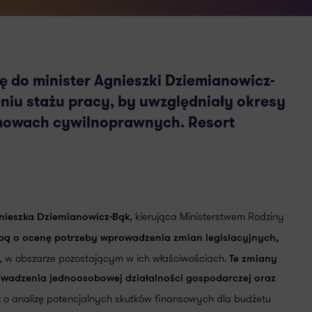
ę do minister Agnieszki Dziemianowicz-
eniu stażu pracy, by uwzględniały okresy
umowach cywilnoprawnych. Resort
, kierująca Ministerstwem Rodziny
gnieszka Dziemianowicz-Bąk
ośbą o ocenę potrzeby wprowadzenia zmian legislacyjnych,
, w obszarze pozostającym w ich właściwościach.
Te zmiany
owadzenia jednoosobowej działalności gospodarczej oraz
ż o analizę potencjalnych skutków finansowych dla budżetu