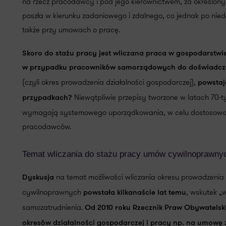
na rzecz pracodawcy i pod jego kierownictwem, za określon
poszła w kierunku zadaniowego i zdalnego, co jednak po ni
także przy umowach o pracę.
Skoro do stażu pracy jest wliczana praca w gospodarstw
w przypadku pracowników samorządowych do doświadczen
(czyli okres prowadzenia działalności gospodarczej),
powstaj
Niewątpliwie przepisy tworzone w latach 70-t
przypadkach?
wymagają systemowego uporządkowania, w celu dostosowan
pracodawców.
Temat wliczania do stażu pracy umów cywilnoprawny
na temat możliwości wliczania okresu prowadzenia 
Dyskusja
cywilnoprawnych
, wskutek 
powstała kilkanaście lat temu
samozatrudnienia.
Od 2010 roku Rzecznik Praw Obywatelski
okresów działalności gospodarczej i pracy np. na umowę z