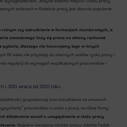
ym wynagrodzeniem. Jedynie kwestia miejsca i czasu pracy
edawnych zmianach w Kodeksie pracy jest obecnie popularne
ie rolnym czy zatrudnienie w formacjach mundurowych, a
ia zawodowego liczy się praca na własny rachunek
e pytanie, dlaczego nie honorujemy tego w innych
ych XX wieku nie przystają do obecnych realiów rynku pracy i
ia regulacji do wymagań współczesnych pracowników i
ch i JDG wraca od 2010 roku
działalności gospodarczej oraz zatrudnienia na umowach
„wypychania” pracowników z umów o pracę na różne formy
ch kilkakrotnie wnosił o uwzględnienie w stażu pracy
Najpierw ówczesna minister pracy Jolanta Fedak
lecenie.