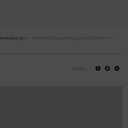
kontaktuj się z
>> Kancelarią Prawa Pracy Grant Thornton <<
.
SHARE: