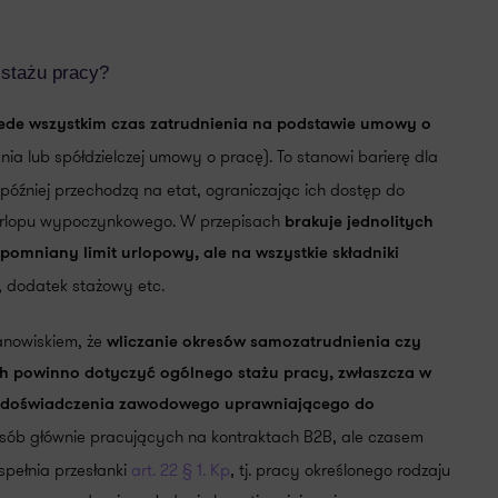
 stażu pracy?
ede wszystkim czas zatrudnienia na podstawie umowy o
ia lub spółdzielczej umowy o pracę). To stanowi barierę dla
 później przechodzą na etat, ograniczając ich dostęp do
 urlopu wypoczynkowego. W przepisach
brakuje jednolitych
pomniany limit urlopowy, ale na wszystkie składniki
, dodatek stażowy etc.
anowiskiem, że
wliczanie okresów samozatrudnienia czy
powinno dotyczyć ogólnego stażu pracy, zwłaszcza w
a doświadczenia zawodowego uprawniającego do
 osób głównie pracujących na kontraktach B2B, ale czasem
spełnia przesłanki
art. 22 § 1. Kp
, tj. pracy określonego rodzaju