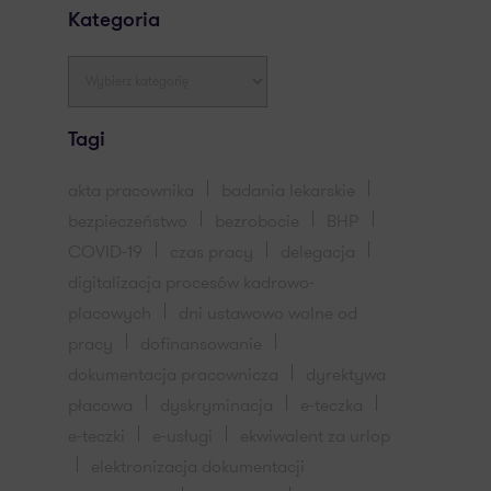
Kategoria
Tagi
akta pracownika
badania lekarskie
bezpieczeństwo
bezrobocie
BHP
COVID-19
czas pracy
delegacja
digitalizacja procesów kadrowo-
placowych
dni ustawowo wolne od
pracy
dofinansowanie
dokumentacja pracownicza
dyrektywa
płacowa
dyskryminacja
e-teczka
e-teczki
e-usługi
ekwiwalent za urlop
elektronizacja dokumentacji