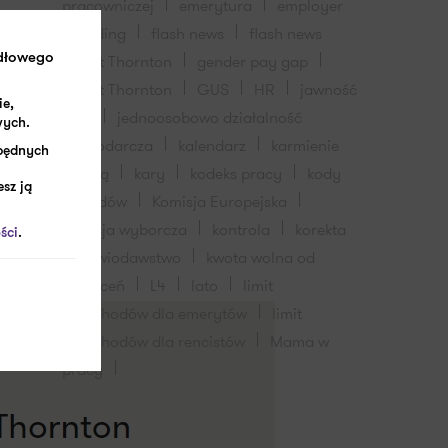
pracowniczej
emerytura
employer
branding
flash news
flash news
Grant Thornton
gender pay gap
idłowego
Grant Thornton
GUS
HR
jawność
ie,
płac
jednoosobowo działalność
wych.
gospodarcza
kalendarz
karmienie
zbędnych
piersią
kary
kodeks pracy
kody
sz ją
zawodów
Komisja Europejska
komisja wyborcza
kontrola
korekta
ści
.
krwiodawstwo
kwota wolna od
potrąceń
L4
lato
limit
przychodów dla emerytów
limit
przychodów dla rencistów
Mama w
pracy