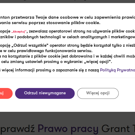
h zmian oraz dodatkowe obciążenia dla pracodawców. W 2021 r.
h, jak wymagania kwalifikacyjne, takie zmiany nie wiązałyby
rnton przetwarza Twoje dane osobowe w celu zapewnienia praw
stniejące przepisy, jak w ustawie o pracownikach
ania serwisu poprzez stosowanie plików cookie.
rczą w stażu pracy. Urzędująca wtedy minister Maląg w
 opcje
, zezwalasz operatorowi strony na używanie plików cook
„Akceptuj”
aczników i podobnych technologii w celach analitycznych i marketingo
kiem pracy a działalnością gospodarczą i umowami
opcję „Odrzuć wszystkie” operator strony będzie korzystał tylko z nie
anuje inicjatywy ustawodawczej w tej kwestii. Temat
e w celu prawidłowego funkcjonowania serwisu.
wrócił się do minister Agnieszki Dziemianowicz-Bąk z
 na korzystanie z plików cookie jest dobrowolna i w każdej chwili może
celu zmiany ustawień prosimy o wybranie: „więcej opcji”.
 więcej informacji prosimy o zapoznanie się z naszą
Polityką Prywatno
uj
Odrzuć niewymagane
Więcej opcji