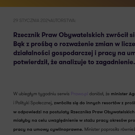
29 STYCZNIA 2024
AUTORSTWA:
Rzecznik Praw Obywatelskich zwrócił si
Bąk z prośbą o rozważenie zmian w licz
działalności gospodarczej i pracy na 
potwierdził, że analizuje to zagadnienie.
W ubiegłym tygodniu serwis
Prawo.pl
doniósł, że
minister A
i Polityki Społecznej,
zwróciła się do innych resortów z pr
w odpowiedzi na postulaty Rzecznika Praw Obywatelskich
miałyby na celu uwzględnienie w stażu pracy okresów pr
Minister poprosiła równie
pracy na umowy cywilnoprawne.