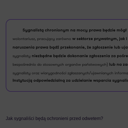
Sygnalistą chronionym na mocy prawa będzie mógł 
wolontariusz, pracujący zarówno
w sektorze prywatnym, jak 
naruszenia prawa bądź przekonanie, że zgłoszenie lub uj
sygnalisty
niezbędne będzie dokonanie zgłoszenia za poś
bezpośrednio do stosownych organów państwowych)
lub na z
sygnalisty oraz wiarygodności zgłaszanych/ujawnianych informac
Instytucją odpowiedzialną za udzielanie wsparcia sygnal
Jak sygnaliści będą ochronieni przed odwetem?