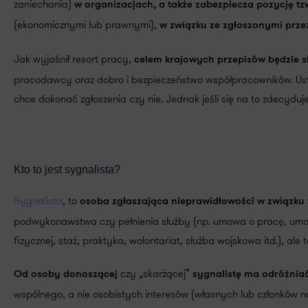
zaniechania)
w organizacjach, a także zabezpiecza pozycję 
(ekonomicznymi lub prawnymi),
w związku ze zgłoszonymi prze
Jak wyjaśnił resort pracy,
celem krajowych przepisów będzie s
pracodawcy oraz dobro i bezpieczeństwo współpracowników. Us
chce dokonać zgłoszenia czy nie. Jednak jeśli się na to zdecyduje
Kto to jest sygnalista?
Sygnalista
, to
osoba zgłaszająca nieprawidłowości w związk
podwykonawstwa czy pełnienia służby (np. umowa o pracę, umow
fizycznej, staż, praktyka, wolontariat, służba wojskowa itd.), 
czy „skarżącej”
Od osoby donoszącej
sygnalistę ma odróżnia
wspólnego, a nie osobistych interesów (własnych lub członków na