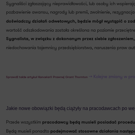
Sygnaliści zgłaszający nieprawidłowości, lub osoby ich wspiera
pozbawienie awansu, nagrody lub premii, zwolnienie, rezygnacja 
doświadczy działań odwetowych, będzie mógł wystąpić o za
wartość odszkodowania została określona na poziomie przeciętn
Sygnalista, w związku z dokonanym przez siebie zgłoszeniem
niedochowania tajemnicy przedsiębiorstwa, naruszenia praw au
>> Kolejne zmiany w pro
Sprawdź także artykuł Kancelarii Prawnej Grant Thornton
Jakie nowe obowiązki będą ciążyły na pracodawcach po wej
Przede wszystkim
pracodawcy będą musieli posiadać procedur
Będą musieli ponadto
podejmować stosowne działania następcz