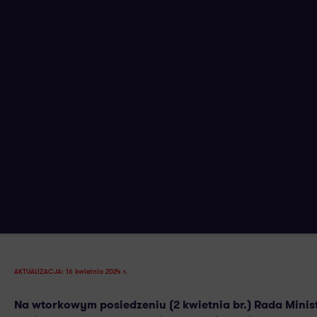
Projekt ustawy o sygnalistach przyję
3 KWIETNIA 2024
AUTORSTWA:
AKTUALIZACJA: 16 kwietnia 2024 r.
Na wtorkowym posiedzeniu (2 kwietnia br.) Rada Minis