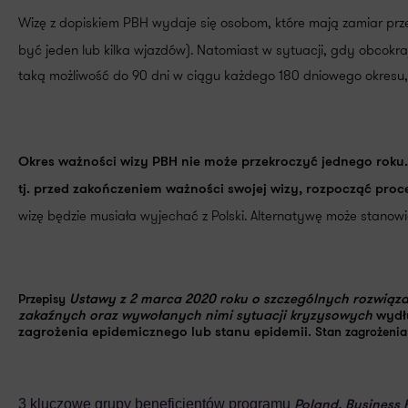
Wizę z dopiskiem PBH wydaje się osobom, które mają zamiar prz
być jeden lub kilka wjazdów). Natomiast w sytuacji, gdy obcokr
taką możliwość do 90 dni w ciągu każdego 180 dniowego okresu, 
Okres ważności wizy PBH nie może przekroczyć jednego roku.
tj. przed zakończeniem ważności swojej wizy, rozpocząć proc
wizę będzie musiała wyjechać z Polski. Alternatywę może stano
Przepisy
Ustawy z 2 marca 2020 roku o szczególnych rozwiąz
zakaźnych oraz wywołanych nimi sytuacji kryzysowych
wydł
zagrożenia epidemicznego lub stanu epidemii
. Stan zagrożeni
3 kluczowe grupy beneficjentów programu
Poland. Business