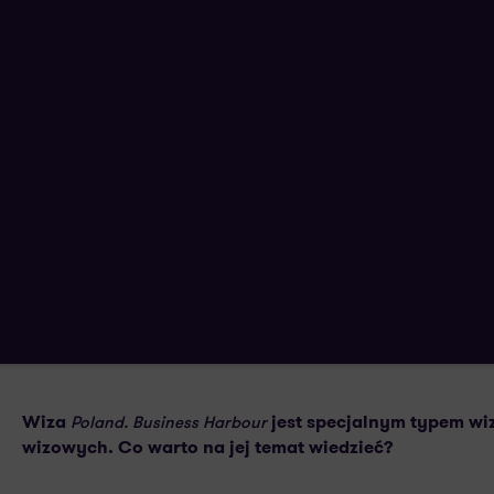
Czym wiza Poland Business Harbour r
długo jest ważna?
19 LIPCA 2023
AUTORSTWA:
Wiza
jest specjalnym typem w
Poland. Business Harbour
wizowych. Co warto na jej temat wiedzieć?