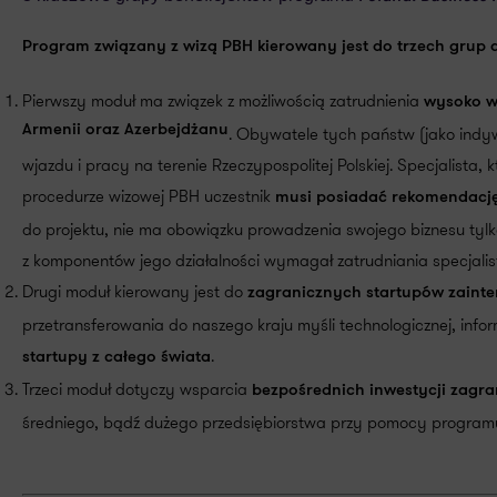
Program związany z wizą PBH kierowany jest do trzech gru
Pierwszy moduł ma związek z możliwością zatrudnienia
wysoko wy
Armenii oraz Azerbejdżanu
. Obywatele tych państw (jako indy
wjazdu i pracy na terenie Rzeczypospolitej Polskiej. Specjalista
procedurze wizowej PBH uczestnik
musi posiadać rekomendację
do projektu, nie ma obowiązku prowadzenia swojego biznesu tylko
z komponentów jego działalności wymagał zatrudniania specjalist
Drugi moduł kierowany jest do
zagranicznych startupów zainter
przetransferowania do naszego kraju myśli technologicznej, in
.
startupy z całego świata
Trzeci moduł dotyczy wsparcia
bezpośrednich inwestycji zagr
średniego, bądź dużego przedsiębiorstwa przy pomocy progra