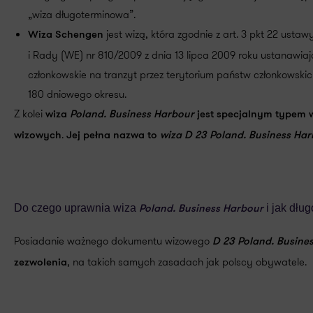
„wiza długoterminowa”.
jest wizą, która zgodnie z art. 3 pkt 22 ust
Wiza Schengen
i Rady (WE) nr 810/2009 z dnia 13 lipca 2009 roku ustanaw
członkowskie na tranzyt przez terytorium państw członkowski
180 dniowego okresu.
Z kolei
wiza
Poland. Business Harbour
jest specjalnym typem 
.
wizowych
Jej pełna nazwa to
wiza D 23 Poland. Business Ha
Do czego uprawnia wiza
i jak dłu
Poland. Business Harbour
Posiadanie ważnego dokumentu wizowego
D 23 Poland. Busine
, na takich samych zasadach jak polscy obywatele.
zezwolenia