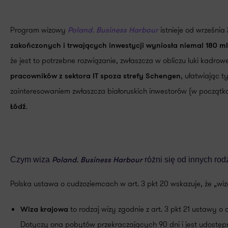
Program wizowy
istnieje od września
Poland. Business Harbour
zakończonych i trwających inwestycji wyniosła niemal 180 m
że jest to potrzebne rozwiązanie, zwłaszcza w obliczu luki kadrow
, ułatwiając 
pracowników z sektora IT spoza strefy Schengen
zainteresowaniem zwłaszcza białoruskich inwestorów (w początk
.
Łódź
Czym wiza
różni się od innych ro
Poland. Business Harbour
Polska ustawa o cudzoziemcach w art. 3 pkt 20 wskazuje, że „wi
to rodzaj wizy zgodnie z art. 3 pkt 21 ustawy 
Wiza krajowa
Dotyczy ona pobytów przekraczających 90 dni i jest udostęp